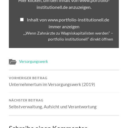
Hier klicken, um den Inhalt von www.portfolio-
zu
Wagniskapitalisten
institutionell.de anzuzeigen.
werden“
–
Inhalt von www.portfolio-institutionell.de
portfolio
institutionell“
immer anzeigen
von
„„Wenn Zahnärzte zu Wagniskapitalisten werden“ –
www.portfolio-
institutionell.de
portfolio institutionell“ direkt öffnen
anzeigen
Versorgungswerk
VORHERIGER BEITRAG
Unternehmertum im Versorgungswerk (2019)
NÄCHSTER BEITRAG
Selbstverwaltung, Aufsicht und Verantwortung