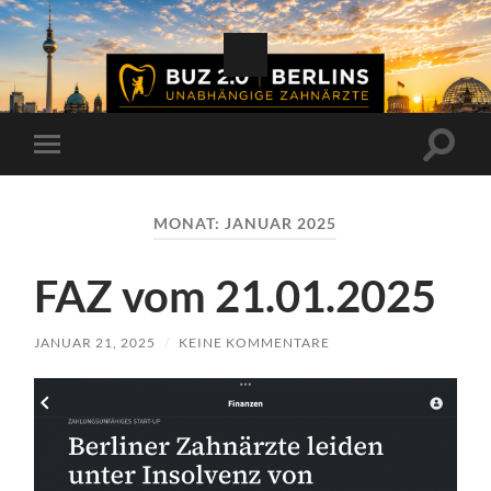
Suchfe
Mobile-
ein-/a
Menü
ein-/ausblenden
MONAT:
JANUAR 2025
FAZ vom 21.01.2025
JANUAR 21, 2025
/
KEINE KOMMENTARE