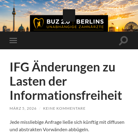
Suchfe
Mobile-
ein-/a
Menü
ein-/ausblenden
IFG Änderungen zu
Lasten der
Informationsfreiheit
MÄRZ 5, 2026
/
KEINE KOMMENTARE
Jede missliebige Anfrage ließe sich künftig mit diffusen
und abstrakten Vorwänden abbügeln.