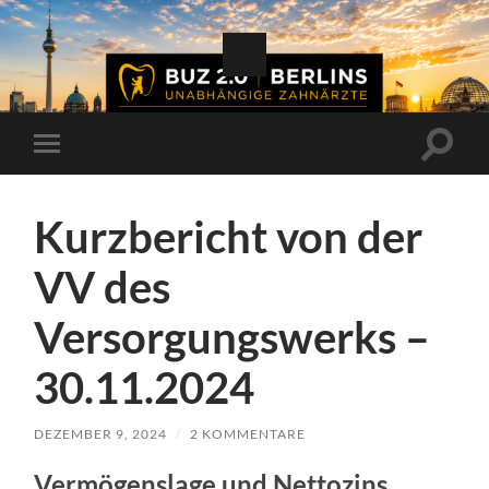
Suchfe
Mobile-
ein-/a
Menü
ein-/ausblenden
Kurzbericht von der
VV des
Versorgungswerks –
30.11.2024
DEZEMBER 9, 2024
/
2 KOMMENTARE
Vermögenslage und Nettozins