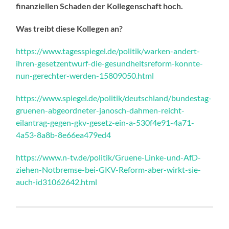
finanziellen Schaden der Kollegenschaft hoch.
Was treibt diese Kollegen an?
https://www.tagesspiegel.de/politik/warken-andert-
ihren-gesetzentwurf-die-gesundheitsreform-konnte-
nun-gerechter-werden-15809050.html
https://www.spiegel.de/politik/deutschland/bundestag-
gruenen-abgeordneter-janosch-dahmen-reicht-
eilantrag-gegen-gkv-gesetz-ein-a-530f4e91-4a71-
4a53-8a8b-8e66ea479ed4
https://www.n-tv.de/politik/Gruene-Linke-und-AfD-
ziehen-Notbremse-bei-GKV-Reform-aber-wirkt-sie-
auch-id31062642.html