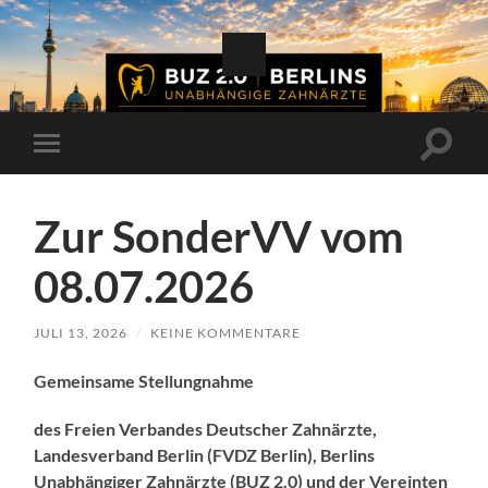
Suchfe
Mobile-
ein-/a
Menü
ein-/ausblenden
Zur SonderVV vom
08.07.2026
JULI 13, 2026
/
KEINE KOMMENTARE
Gemeinsame Stellungnahme
des Freien Verbandes Deutscher Zahnärzte,
Landesverband Berlin (FVDZ Berlin), Berlins
Unabhängiger Zahnärzte (BUZ 2.0) und der Vereinten